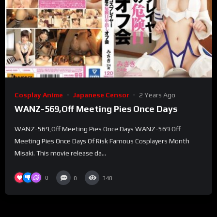
Cosplay Anime
Japanese Censor
2 Years Ago
WANZ-569,Off Meeting Pies Once Days
WANZ-569,Off Meeting Pies Once Days WANZ-569 Off
Meeting Pies Once Days Of Risk Famous Cosplayers Month
Misaki. This movie release da...
0
0
348