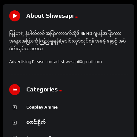
About Shwesapi
မြန်မာရဲ့ နံပါတ်တစ် အပြာကားဝက်ဆိုဒ်
4k HD
ဂျပန်အပြာကား
အများအပြားကို ကြည့်ရှုရန်နဲ့ ဒေါင်းလုဒ်လုပ်ရန် အခမဲ့ နေ့စဉ် အပ်
ဒိတ်လုပ်ထားတယ်
Advertising Please contact shwesapi@gmail.com
Categories
Cosplay Anime
ောင်းရိုက်