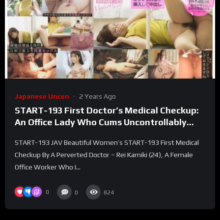
Japanese Uncen
2 Years Ago
START-193 First Doctor’s Medical Checkup:
An Office Lady Who Cums Uncontrollably
During a Perverted Doctor’s Perverted
START-193 JAV Beautiful Women’s START-193 First Medical
Examination – Rei Kamiki
Checkup By A Perverted Doctor – Rei Kamiki (24), A Female
Office Worker Who I...
0
0
824