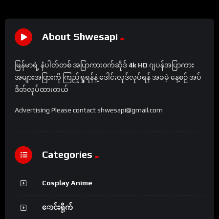
About Shwesapi
မြန်မာရဲ့ နံပါတ်တစ် အပြာကားဝက်ဆိုဒ်
4k HD
ဂျပန်အပြာကား
အများအပြားကို ကြည့်ရှုရန်နဲ့ ဒေါင်းလုဒ်လုပ်ရန် အခမဲ့ နေ့စဉ် အပ်
ဒိတ်လုပ်ထားတယ်
Advertising Please contact shwesapi@gmail.com
Categories
Cosplay Anime
ောင်းရိုက်