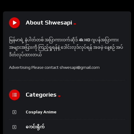
About Shwesapi
မြန်မာရဲ့ နံပါတ်တစ် အပြာကားဝက်ဆိုဒ်
4k HD
ဂျပန်အပြာကား
အများအပြားကို ကြည့်ရှုရန်နဲ့ ဒေါင်းလုဒ်လုပ်ရန် အခမဲ့ နေ့စဉ် အပ်
ဒိတ်လုပ်ထားတယ်
Advertising Please contact shwesapi@gmail.com
Categories
Cosplay Anime
ောင်းရိုက်