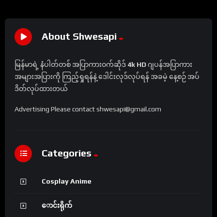
About Shwesapi
မြန်မာရဲ့ နံပါတ်တစ် အပြာကားဝက်ဆိုဒ်
4k HD
ဂျပန်အပြာကား
အများအပြားကို ကြည့်ရှုရန်နဲ့ ဒေါင်းလုဒ်လုပ်ရန် အခမဲ့ နေ့စဉ် အပ်
ဒိတ်လုပ်ထားတယ်
Advertising Please contact shwesapi@gmail.com
Categories
Cosplay Anime
ောင်းရိုက်