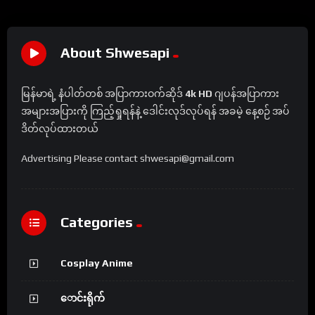
About Shwesapi
မြန်မာရဲ့ နံပါတ်တစ် အပြာကားဝက်ဆိုဒ်
4k HD
ဂျပန်အပြာကား
အများအပြားကို ကြည့်ရှုရန်နဲ့ ဒေါင်းလုဒ်လုပ်ရန် အခမဲ့ နေ့စဉ် အပ်
ဒိတ်လုပ်ထားတယ်
Advertising Please contact shwesapi@gmail.com
Categories
Cosplay Anime
ောင်းရိုက်