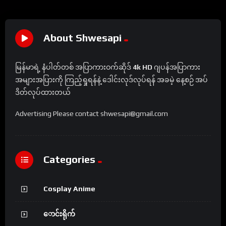
About Shwesapi
မြန်မာရဲ့ နံပါတ်တစ် အပြာကားဝက်ဆိုဒ်
4k HD
ဂျပန်အပြာကား
အများအပြားကို ကြည့်ရှုရန်နဲ့ ဒေါင်းလုဒ်လုပ်ရန် အခမဲ့ နေ့စဉ် အပ်
ဒိတ်လုပ်ထားတယ်
Advertising Please contact shwesapi@gmail.com
Categories
Cosplay Anime
ောင်းရိုက်