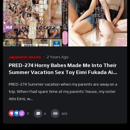
Japanese Uncen
2 Years Ago
PRED-274 Horny Babes Made Me Into Their
Summer Vacation Sex Toy Eimi Fukada Ai
Hoshina
PRED-274 Summer vacation when my parents are away on a
trip. When I had spare time at my parents’ house, my sister
Aito Eimi, w...
0
0
409