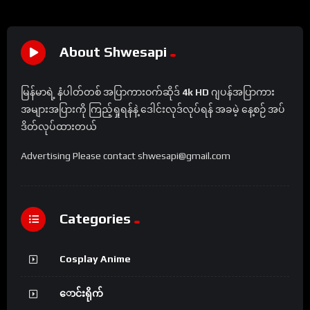
About Shwesapi
မြန်မာရဲ့ နံပါတ်တစ် အပြာကားဝက်ဆိုဒ်
4k HD
ဂျပန်အပြာကား
အများအပြားကို ကြည့်ရှုရန်နဲ့ ဒေါင်းလုဒ်လုပ်ရန် အခမဲ့ နေ့စဉ် အပ်
ဒိတ်လုပ်ထားတယ်
Advertising Please contact shwesapi@gmail.com
Categories
Cosplay Anime
ောင်းရိုက်