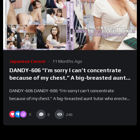
Japanese Censor
11 Months Ago
DANDY-606 “I’m sorry I can’t concentrate
because of my chest.” A big-breasted aunt
tutor who erected an examinee can’t
DANDY-606 DANDY-606 “I’m sorry I can’t concentrate
proceed with studying without doing it.
because of my chest.” A big-breasted aunt tutor who erecte...
“VOL.2
0
0
240