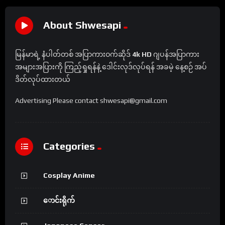
About Shwesapi
မြန်မာရဲ့ နံပါတ်တစ် အပြာကားဝက်ဆိုဒ်
4k HD
ဂျပန်အပြာကား
အများအပြားကို ကြည့်ရှုရန်နဲ့ ဒေါင်းလုဒ်လုပ်ရန် အခမဲ့ နေ့စဉ် အပ်
ဒိတ်လုပ်ထားတယ်
Advertising Please contact shwesapi@gmail.com
Categories
Cosplay Anime
ောင်းရိုက်