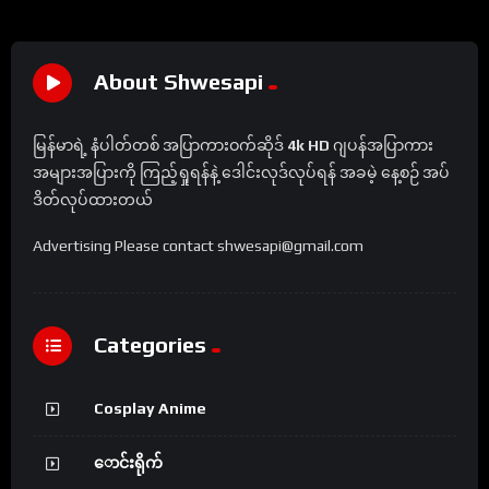
About Shwesapi
မြန်မာရဲ့ နံပါတ်တစ် အပြာကားဝက်ဆိုဒ်
4k HD
ဂျပန်အပြာကား
အများအပြားကို ကြည့်ရှုရန်နဲ့ ဒေါင်းလုဒ်လုပ်ရန် အခမဲ့ နေ့စဉ် အပ်
ဒိတ်လုပ်ထားတယ်
Advertising Please contact shwesapi@gmail.com
Categories
Cosplay Anime
ောင်းရိုက်