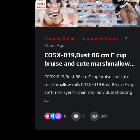
Cosplay Anime
Japanese Censor
2
Years Ago
COSX-019,Bust 86 cm F cup
bruise and cute marshmallow
milk
COSX-019,Bust 86 cm F cup bruise and cute
marshmallow milk COSX-019 Bust 86 cm F cup
soft milk layer N-chan and individual shooting
E...
0
0
297