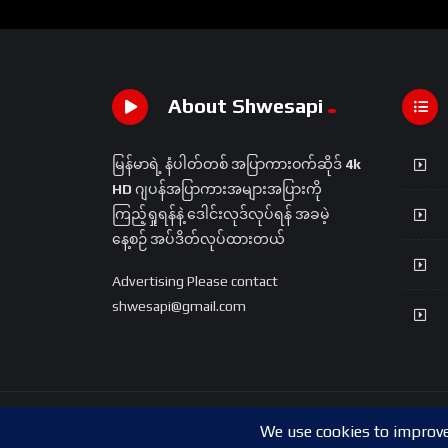
About Shwesapi
မြန်မာရဲ့ နံပါတ်တစ် အပြာကားဝက်ဆိုဒ်
4k
HD
ဂျပန်အပြာကားအများအပြားကို
ကြည့်ရှုရန်နဲ့ ဒေါင်းလုဒ်လုပ်ရန် အခမဲ့
နေ့စဉ် အပ်ဒိတ်လုပ်ထားတယ်
Advertising Please contact
shwesapi@gmail.com