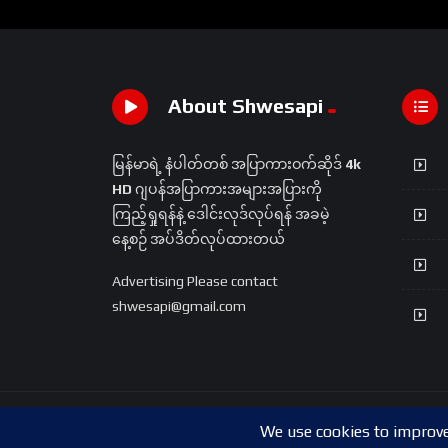
About Shwesapi
မြန်မာရဲ့ နံပါတ်တစ် အပြာကားဝက်ဆိုဒ်
4k
HD
ဂျပန်အပြာကားအများအပြားကို
ကြည့်ရှုရန်နဲ့ ဒေါင်းလုဒ်လုပ်ရန် အခမဲ့
နေ့စဉ် အပ်ဒိတ်လုပ်ထားတယ်
Advertising Please contact
shwesapi@gmail.com