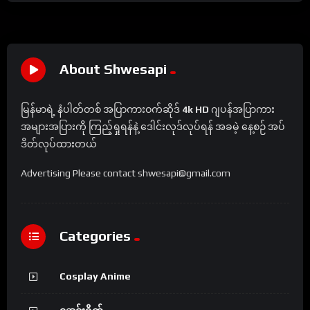
About Shwesapi
မြန်မာရဲ့ နံပါတ်တစ် အပြာကားဝက်ဆိုဒ်
4k HD
ဂျပန်အပြာကား
အများအပြားကို ကြည့်ရှုရန်နဲ့ ဒေါင်းလုဒ်လုပ်ရန် အခမဲ့ နေ့စဉ် အပ်
ဒိတ်လုပ်ထားတယ်
Advertising Please contact shwesapi@gmail.com
Categories
Cosplay Anime