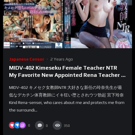
Japanese Censor
2 Years Ago
MIDV-402 Kimeseku Female Teacher NTR
My Favorite New Appointed Rena Teacher Is
Crazy By The Worst Big Penis P.E. Teacher
MIDV-402 キメセク女教師NTR 大好きな新任の玲奈先生が最
And Depressed Erection Rena Miyashita
低なデカチン体育教師にイキ狂い堕とされウツ勃起 宮下玲奈
Kind Rena-sensei, who cares about me and protects me from
the surroundi...
0
0
350