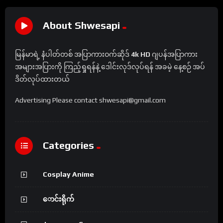
About Shwesapi
မြန်မာရဲ့ နံပါတ်တစ် အပြာကားဝက်ဆိုဒ်
4k HD
ဂျပန်အပြာကား
အများအပြားကို ကြည့်ရှုရန်နဲ့ ဒေါင်းလုဒ်လုပ်ရန် အခမဲ့ နေ့စဉ် အပ်
ဒိတ်လုပ်ထားတယ်
Advertising Please contact shwesapi@gmail.com
Categories
Cosplay Anime
ောင်းရိုက်