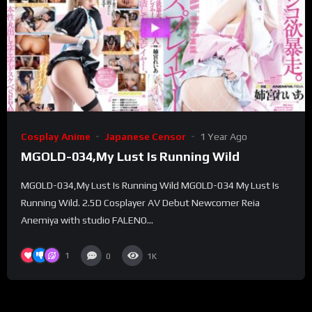
Cosplay Anime
Japanese Censor
1 Year Ago
MGOLD-034,My Lust Is Running Wild
MGOLD-034,My Lust Is Running Wild MGOLD-034 My Lust Is
Running Wild. 2.5D Cosplayer AV Debut Newcomer Reia
Anemiya with studio FALENO...
1
0
1K