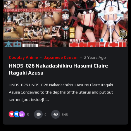
Cosplay Anime
Japanese Censor
2 Years Ago
HNDS-026 Nakadashikiru Hasumi Claire
Itagaki Azusa
HNDS-026 HNDS-026 Nakadashikiru Hasumi Claire Itagaki
Azusa Conceived to the depths of the uterus and put out
semen [out inside]! !!...
0
0
345