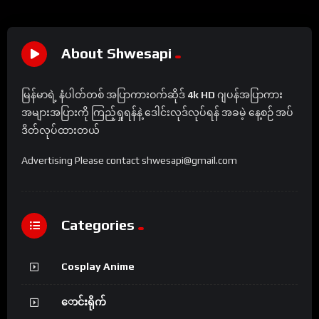
About Shwesapi
မြန်မာရဲ့ နံပါတ်တစ် အပြာကားဝက်ဆိုဒ်
4k HD
ဂျပန်အပြာကား
အများအပြားကို ကြည့်ရှုရန်နဲ့ ဒေါင်းလုဒ်လုပ်ရန် အခမဲ့ နေ့စဉ် အပ်
ဒိတ်လုပ်ထားတယ်
Advertising Please contact shwesapi@gmail.com
Categories
Cosplay Anime
ောင်းရိုက်