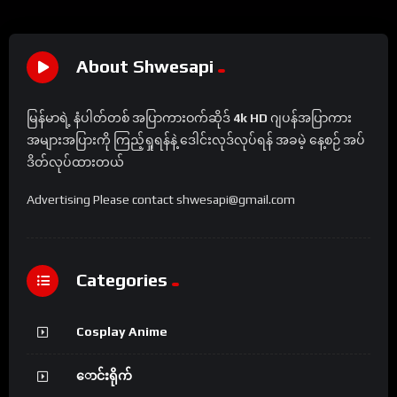
About Shwesapi
မြန်မာရဲ့ နံပါတ်တစ် အပြာကားဝက်ဆိုဒ်
4k HD
ဂျပန်အပြာကား
အများအပြားကို ကြည့်ရှုရန်နဲ့ ဒေါင်းလုဒ်လုပ်ရန် အခမဲ့ နေ့စဉ် အပ်
ဒိတ်လုပ်ထားတယ်
Advertising Please contact shwesapi@gmail.com
Categories
Cosplay Anime
ောင်းရိုက်