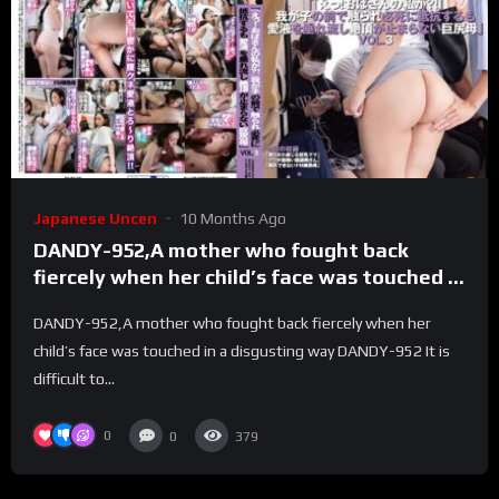
Japanese Uncen
10 Months Ago
DANDY-952,A mother who fought back
fiercely when her child’s face was touched in
a disgusting way
DANDY-952,A mother who fought back fiercely when her
child’s face was touched in a disgusting way DANDY-952 It is
difficult to...
0
0
379