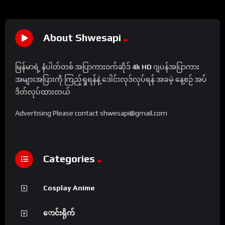
About Shwesapi
မြန်မာရဲ့ နံပါတ်တစ် အပြာကားဝက်ဆိုဒ်
4k HD
ဂျပန်အပြာကား
အများအပြားကို ကြည့်ရှုရန်နဲ့ ဒေါင်းလုဒ်လုပ်ရန် အခမဲ့ နေ့စဉ် အပ်
ဒိတ်လုပ်ထားတယ်
Advertising Please contact shwesapi@gmail.com
Categories
Cosplay Anime
ောင်းရိုက်