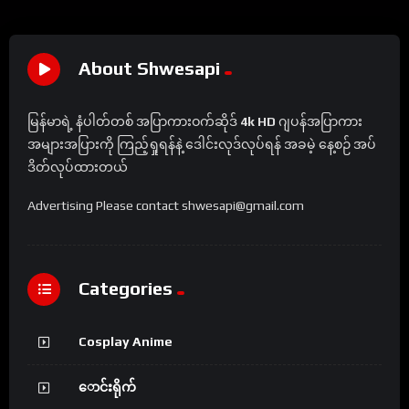
About Shwesapi
မြန်မာရဲ့ နံပါတ်တစ် အပြာကားဝက်ဆိုဒ်
4k HD
ဂျပန်အပြာကား
အများအပြားကို ကြည့်ရှုရန်နဲ့ ဒေါင်းလုဒ်လုပ်ရန် အခမဲ့ နေ့စဉ် အပ်
ဒိတ်လုပ်ထားတယ်
Advertising Please contact shwesapi@gmail.com
Categories
Cosplay Anime
ောင်းရိုက်