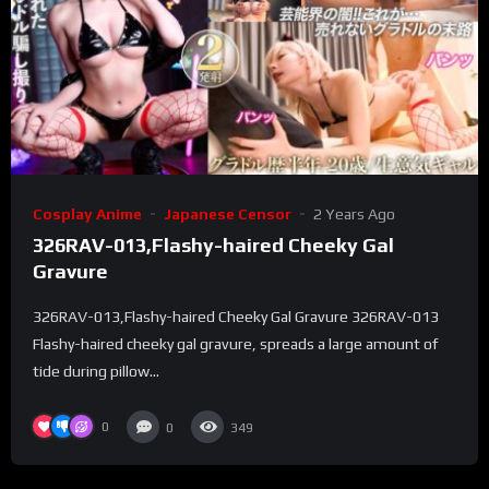
Cosplay Anime
Japanese Censor
2 Years Ago
326RAV-013,Flashy-haired Cheeky Gal
Gravure
326RAV-013,Flashy-haired Cheeky Gal Gravure 326RAV-013
Flashy-haired cheeky gal gravure, spreads a large amount of
tide during pillow...
0
0
349