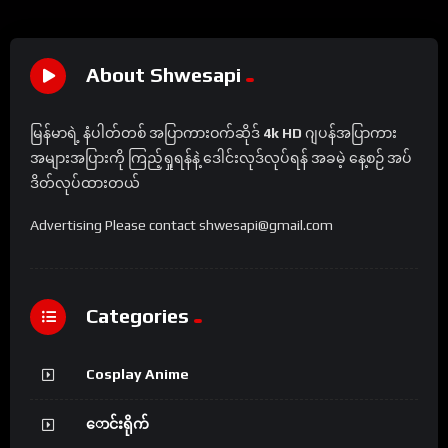
About Shwesapi
မြန်မာရဲ့ နံပါတ်တစ် အပြာကားဝက်ဆိုဒ်
4k HD
ဂျပန်အပြာကား
အများအပြားကို ကြည့်ရှုရန်နဲ့ ဒေါင်းလုဒ်လုပ်ရန် အခမဲ့ နေ့စဉ် အပ်
ဒိတ်လုပ်ထားတယ်
Advertising Please contact shwesapi@gmail.com
Categories
Cosplay Anime
ောင်းရိုက်