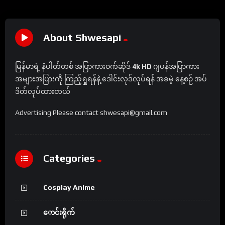
About Shwesapi
မြန်မာရဲ့ နံပါတ်တစ် အပြာကားဝက်ဆိုဒ်
4k HD
ဂျပန်အပြာကား
အများအပြားကို ကြည့်ရှုရန်နဲ့ ဒေါင်းလုဒ်လုပ်ရန် အခမဲ့ နေ့စဉ် အပ်
ဒိတ်လုပ်ထားတယ်
Advertising Please contact shwesapi@gmail.com
Categories
Cosplay Anime
ောင်းရိုက်