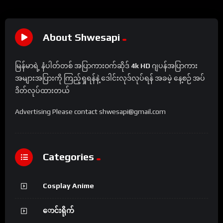
About Shwesapi
မြန်မာရဲ့ နံပါတ်တစ် အပြာကားဝက်ဆိုဒ်
4k HD
ဂျပန်အပြာကား
အများအပြားကို ကြည့်ရှုရန်နဲ့ ဒေါင်းလုဒ်လုပ်ရန် အခမဲ့ နေ့စဉ် အပ်
ဒိတ်လုပ်ထားတယ်
Advertising Please contact shwesapi@gmail.com
Categories
Cosplay Anime
ောင်းရိုက်