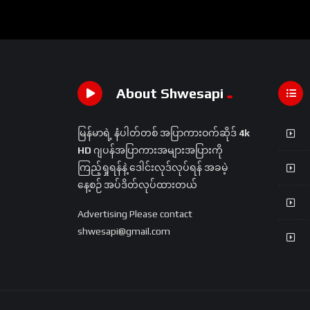
About Shwesapi
မြန်မာရဲ့ နံပါတ်တစ် အပြာကားဝက်ဆိုဒ်
4k
HD
ဂျပန်အပြာကားအများအပြားကို
ကြည့်ရှုရန်နဲ့ ဒေါင်းလုဒ်လုပ်ရန် အခမဲ့
နေ့စဉ် အပ်ဒိတ်လုပ်ထားတယ်
Advertising Please contact
shwesapi@gmail.com